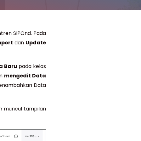
antren SIPOnd. Pada
mport
dan
Update
a Baru
pada kelas
in
mengedit Data
 menambahkan Data
an muncul tampilan