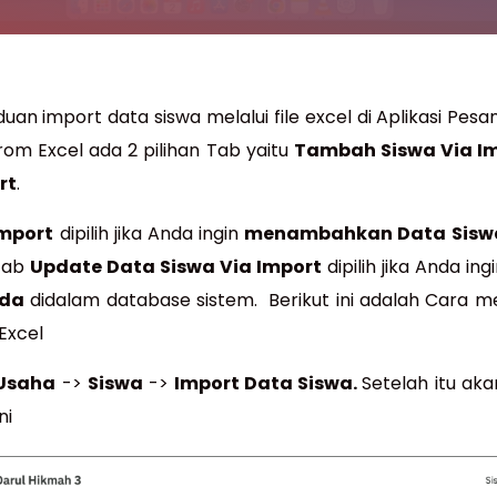
duan import data siswa melalui file excel di Aplikasi Pes
om Excel ada 2 pilihan Tab yaitu
Tambah Siswa Via I
rt
.
mport
dipilih jika Anda ingin
menambahkan Data Sisw
 Tab
Update Data Siswa Via Import
dipilih jika Anda ing
ada
didalam database sistem. Berikut ini adalah Cara
 Excel
Usaha
->
Siswa
->
Import Data Siswa.
Setelah itu ak
ni