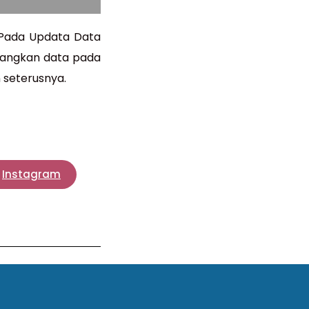
 Pada Updata Data
edangkan data pada
 seterusnya.
Instagram