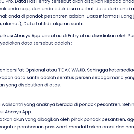
DU Pro. Data Hasil entry tersebut akan disajikan kepada and
k anda saja, dan anda tidak bisa melihat data dari santri a
ak anda di pondok pesantren adalah Data Informasi uang jaj
 alamat), Data tahfidz alquran santri.
likasi Abasys App diisi atau di Entry atau disediakan oleh
yediakan data tersebut adalah :
n bersifat Opsional atau TIDAK WAJIB. Sehingga ketersedia
apan data santri adalah seratus persen sebagaimana yang d
n yang disebutkan di atas.
alisantri yang anaknya berada di pondok pesantren. Sehin
si Abasys App.
kan akun yang dibagikan oleh pihak pondok pesantren, agar
mengatur pembaruan password, mendaftarkan email dan no