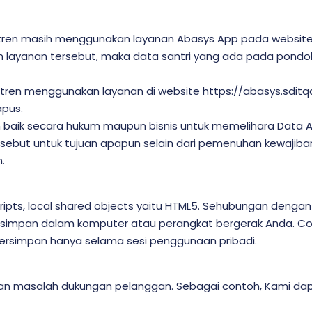
ren masih menggunakan layanan Abasys App pada website ht
layanan tersebut, maka data santri yang ada pada pondo
ren menggunakan layanan di website https://abasys.sditq
apus.
ujuan baik secara hukum maupun bisnis untuk memelihara Dat
ut untuk tujuan apapun selain dari pemenuhan kewajiban k
.
pts, local shared objects yaitu HTML5. Sehubungan dengan
 tersimpan dalam komputer atau perangkat bergerak Anda. 
ersimpan hanya selama sesi penggunaan pribadi.
n masalah dukungan pelanggan. Sebagai contoh, Kami dap