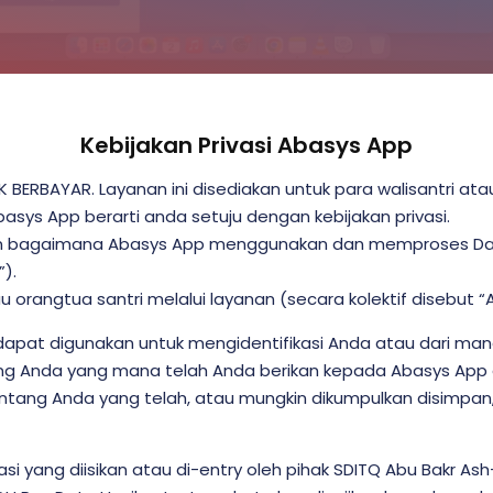
Kebijakan Privasi Abasys App
K BERBAYAR. Layanan ini disediakan untuk para walisantri a
asys App berarti anda setuju dengan kebijakan privasi.
skan bagaimana Abasys App menggunakan dan memproses Data 
).
tau orangtua santri melalui layanan (secara kolektif disebut
apat digunakan untuk mengidentifikasi Anda atau dari mana
ng Anda yang mana telah Anda berikan kepada Abasys App dal
entang Anda yang telah, atau mungkin dikumpulkan disimpan
si yang diisikan atau di-entry oleh pihak SDITQ Abu Bakr As