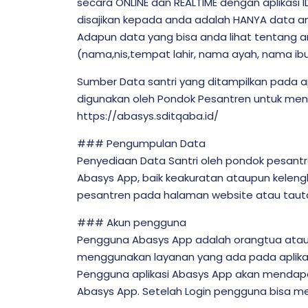
secara ONLINE dan REALTIME dengan aplikasi I
disajikan kepada anda adalah HANYA data ana
Adapun data yang bisa anda lihat tentang an
(nama,nis,tempat lahir, nama ayah, nama ibu,
Sumber Data santri yang ditampilkan pada ap
digunakan oleh Pondok Pesantren untuk men
https://abasys.sditqaba.id/
### Pengumpulan Data
Penyediaan Data Santri oleh pondok pesantre
Abasys App, baik keakuratan ataupun kelengk
pesantren pada halaman website atau tauta
### Akun pengguna
Pengguna Abasys App adalah orangtua atau w
menggunakan layanan yang ada pada aplika
Pengguna aplikasi Abasys App akan mendapat
Abasys App. Setelah Login pengguna bisa 