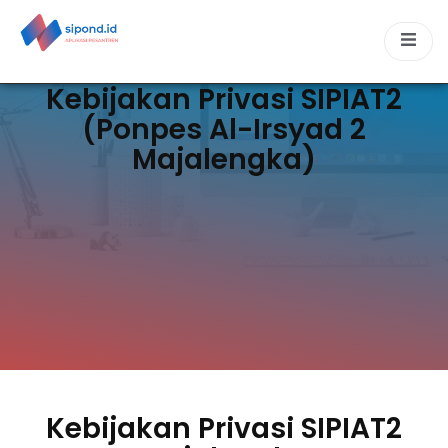
Kebijakan Privasi SIPIAT2
(Ponpes Al-Irsyad 2
Majalengka)
Kebijakan Privasi SIPIAT2