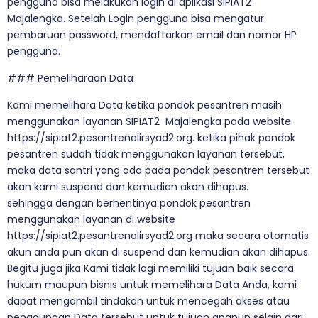
pengguna bisa melakukan login di aplikasi SIPIAT2
Majalengka. Setelah Login pengguna bisa mengatur
pembaruan password, mendaftarkan email dan nomor HP
pengguna.
### Pemeliharaan Data
Kami memelihara Data ketika pondok pesantren masih
menggunakan layanan SIPIAT2 Majalengka pada website
https://sipiat2.pesantrenalirsyad2.org. ketika pihak pondok
pesantren sudah tidak menggunakan layanan tersebut,
maka data santri yang ada pada pondok pesantren tersebut
akan kami suspend dan kemudian akan dihapus.
sehingga dengan berhentinya pondok pesantren
menggunakan layanan di website
https://sipiat2.pesantrenalirsyad2.org maka secara otomatis
akun anda pun akan di suspend dan kemudian akan dihapus.
Begitu juga jika Kami tidak lagi memiliki tujuan baik secara
hukum maupun bisnis untuk memelihara Data Anda, kami
dapat mengambil tindakan untuk mencegah akses atau
penggunaan Data tersebut untuk tujuan apapun selain dari